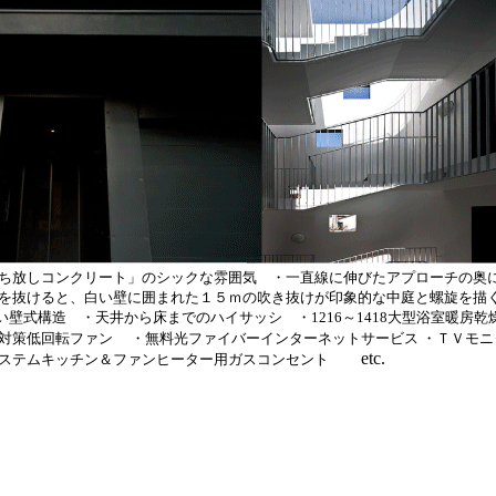
ち放しコンクリート」のシックな雰囲気 ・一直線に伸びたアプローチの奥
を抜けると、白い壁に囲まれた１５ｍの吹き抜けが印象的な中庭と螺旋を描
い壁式構造 ・天井から床までのハイサッシ ・1216～1418大型浴室暖房
対策低回転ファン
・無料光ファイバーインターネットサービス ・ＴＶモ
etc.
ステムキッチン
＆ファンヒーター用ガスコンセント