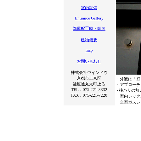
室内設備
Entrance Gallery
部屋配置図・図面
建物概要
map
お問い合わせ
株式会社ウインドウ
京都市上京区
・外観は「打
釜座通丸太町上る
・アプローチ
TEL．075-221-3332
柱ハリの無
・
FAX．075-221-7220
・室内シック
・全室ガスシ