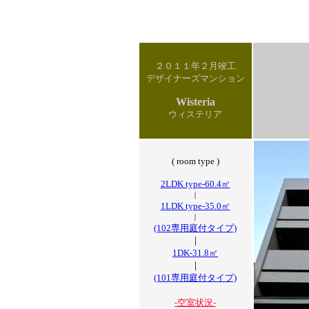
２０１１年２月竣工
デザイナーズマンション
Wisteria
ウィステリア
( room type )
2LDK type-60.4㎡
｜
1LDK type-35.0㎡
｜
(102専用庭付タイプ)
｜
1DK-31.8㎡
｜
(101専用庭付タイプ)
-空室状況-