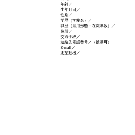
年齢／
生年月日／
性別／
学歴（学校名）／
職歴（雇用形態・在職年数）／
住所／
交通手段／
連絡先電話番号／（携帯可）
E-mail／
志望動機／