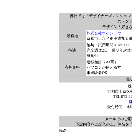
弊社では「デザイナーズマンション
のスタ
デザインの好き
株式会社ウインドウ
勤務地
京都市上京区釜座通丸太町上
給与：試用期間￥180,000
待遇
完全週休2日 長期年次休
昼食付
運転免許（AT可）
応募資格
パソコンが使える方
未経験者OK
電
株
京都市上京区釜
TEL.075-2
受付時間 水曜日
メールでのご応
下記内容をご記入の上、件名を
氏名／