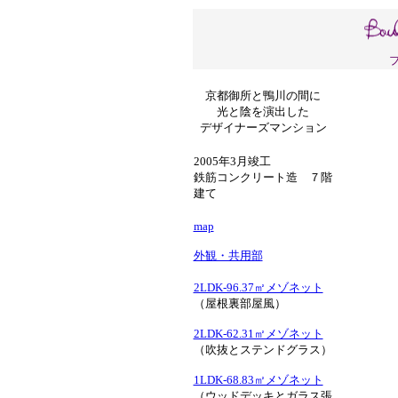
京都御所と鴨川の間に
光と陰を演出した
デザイナーズマンション
2005年3月竣工
鉄筋コンクリート造 ７階
建て
map
外観・共用部
2LDK-96.37㎡メゾネット
（屋根裏部屋風）
2LDK-62.31㎡メゾネット
（吹抜とステンドグラス）
1LDK-68.83㎡メゾネット
（ウッドデッキとガラス張