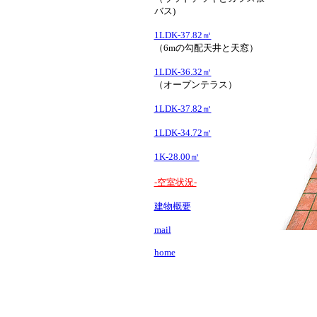
バス)
1LDK-37.82㎡
（6mの勾配天井と天窓）
1LDK-36.32㎡
（オープンテラス）
1LDK-37.82㎡
1LDK-34.72㎡
1K-28.00㎡
-空室状況-
建物概要
mail
home